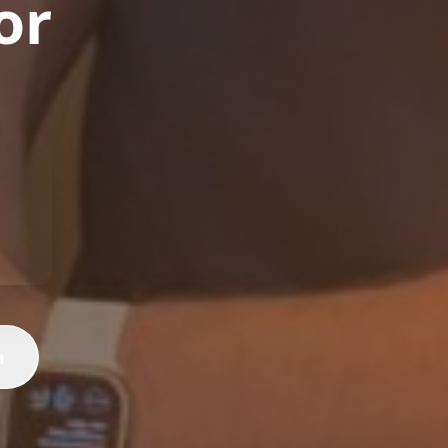
or
a
a